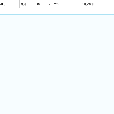
51H）
無地
40
オープン
10冊／80冊