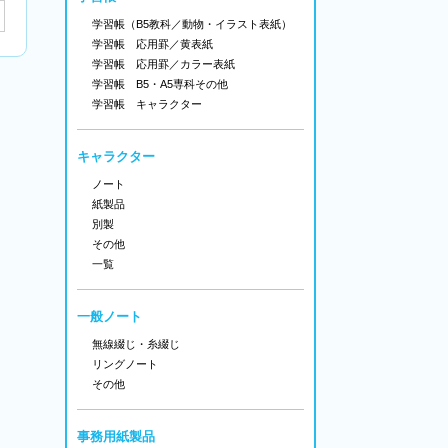
学習帳（B5教科／動物・イラスト表紙）
学習帳 応用罫／黄表紙
学習帳 応用罫／カラー表紙
学習帳 B5・A5専科その他
学習帳 キャラクター
キャラクター
ノート
紙製品
別製
その他
一覧
一般ノート
無線綴じ・糸綴じ
リングノート
その他
事務用紙製品