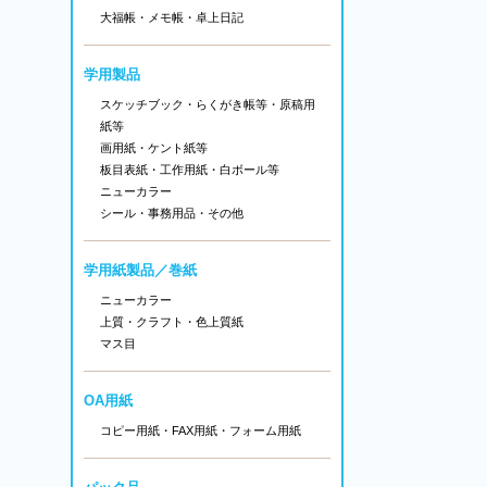
大福帳・メモ帳・卓上日記
学用製品
スケッチブック・らくがき帳等・原稿用
紙等
画用紙・ケント紙等
板目表紙・工作用紙・白ボール等
ニューカラー
シール
・
事務用品
・その他
学用紙製品／巻紙
ニューカラー
上質・クラフト・色上質紙
マス目
OA用紙
コピー用紙・FAX用紙・フォーム用紙