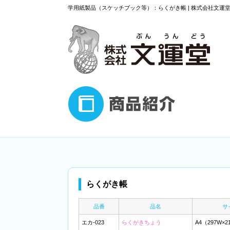
学用紙製品（スケッチブック等）：らくがき帳 | 株式会社文
らくがき帳
品番
品名
サ
エカ-023
らくがきちょう
A4（297W×2