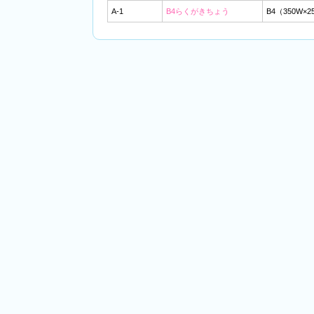
A-1
B4らくがきちょう
B4（350W×2