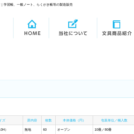
運堂｜学習帳、一般ノート、らくがき帳等の製造販売
イズ
罫内容
枚数
本体価格（円）
包装単位／梱入数
10H）
無地
60
オープン
10冊／80冊