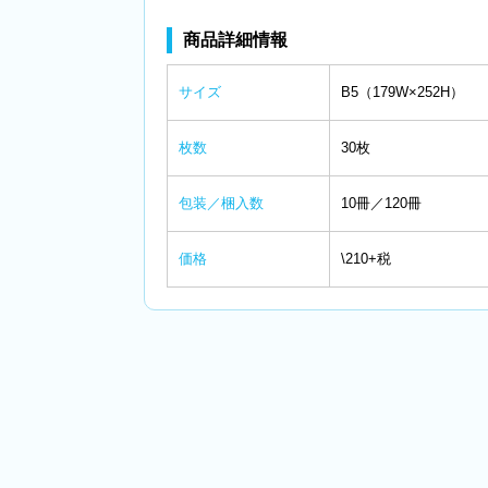
商品詳細情報
サイズ
B5（179W×252H）
枚数
30枚
包装／梱入数
10冊／120冊
価格
\210+税