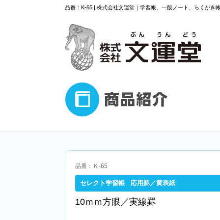
品番：K-65 | 株式会社文運堂｜学習帳、一般ノート、らくがき
品番：Ｋ-65
セレクト学習帳 応用罫／黄表紙
10ｍｍ方眼／実線罫