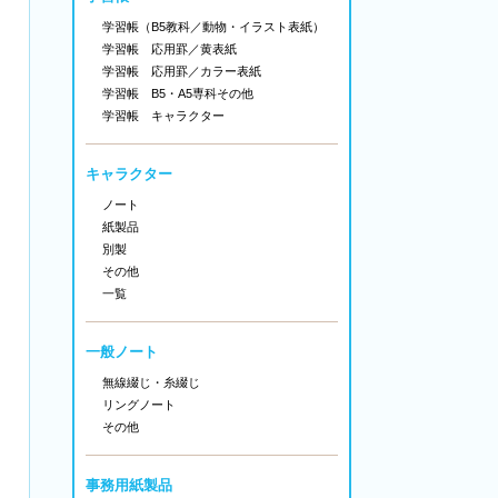
学習帳（B5教科／動物・イラスト表紙）
学習帳 応用罫／黄表紙
学習帳 応用罫／カラー表紙
学習帳 B5・A5専科その他
学習帳 キャラクター
キャラクター
ノート
紙製品
別製
その他
一覧
一般ノート
無線綴じ・糸綴じ
リングノート
その他
事務用紙製品