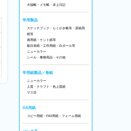
大福帳・メモ帳・卓上日記
学用製品
スケッチブック・らくがき帳等・原稿用
紙等
画用紙・ケント紙等
板目表紙・工作用紙・白ボール等
ニューカラー
シール
・
事務用品
・その他
学用紙製品／巻紙
ニューカラー
上質・クラフト・色上質紙
マス目
OA用紙
コピー用紙・FAX用紙・フォーム用紙