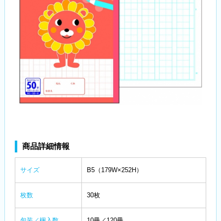
商品詳細情報
サイズ
B5（179W×252H）
枚数
30枚
包装／梱入数
10冊／120冊